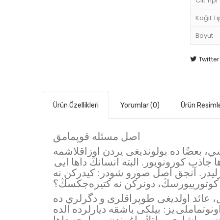
Cilt Tipi
Kağıt Ti
Boyut
Twitter
Ürün Özellikleri
Yorumlar
(0)
Ürün Resimle
اصل مسئله قوپمامق
ي، بعضًا ده بولوندیغی یردن اوزاقلاشمه
جاذب كورونویور. البته انسانڭ داها ایی
رلیدر. آنجق اصل صورو شودر: كیدركن نه
كوتورییورسڭ، دونركن نه كتيرەجكسڭ؟
، عائد اولدیغی طوپراقلری و دگرلري ده
ونوتماملی یز: بیلكی باشقه دیارلرده الده