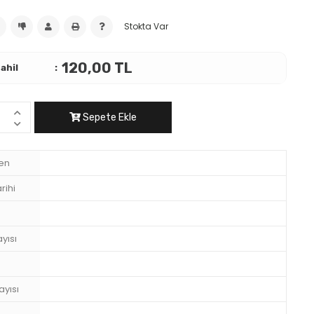
Stokta Var
120,00 TL
ahil
Sepete Ekle
en
rihi
yısı
ayısı