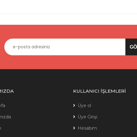
MIZDA
KULLANICI İŞLEMLERİ
yfa
Üye ol
mızda
Üye Girişi
m
Hesabım