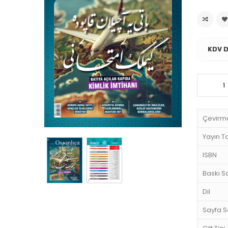
KDV D
Çevirm
Yayın Ta
ISBN
Baskı Sa
Dil
Sayfa S