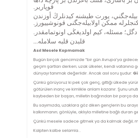
 بر باشاری، ملتڭ باغرندن بر پارچه داها
.
قوپاریر
ەبيلەجگني، يورت طيشنه كیدنلرڭ أوزندن
.
كنجلرله ممكن اولابیلەجگنی قونوشییورز
.
دگل؛ مسئله، كیم اولدیغڭی اونوتمامقدر
قلبدن قلبه سلامله...
Asıl Mesele Kopmamak
Bugün birçok gencimizde “bir gün Avrupa’ya gideceği
geçim şartları derken; uzak ülkeler, kendi vatanına g
dünyayı tanımak değerlidir. Ancak asıl soru şudur:
Gi
Çünkü görüyoruz ki pek çok genç, gittiği ülkede yürür
götürülen inanç ve kimlikle anlam kazanır. Şunu unutm
kaybeden bir başarı, milletin bağrından bir parça da
Bu sayımızda, uzaklara göz diken gençlerin bu arayış
kalkınmanın; gönlüyle, aklıyla milletine bağlı duran
Çünkü mesele sadece gitmek ya da kalmak değil; 
Kalpten kalbe selamla…