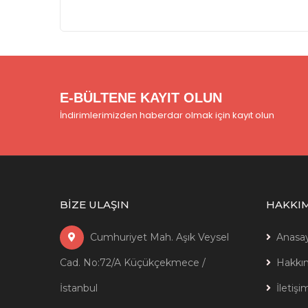
E-BÜLTENE KAYIT OLUN
İndirimlerimizden haberdar olmak için kayıt olun
BİZE ULAŞIN
HAKKI
Cumhuriyet Mah. Aşık Veysel
Anasa
Cad. No:72/A Küçükçekmece /
Hakkı
İstanbul
İletişi