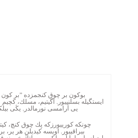
بوكون بر چوق كنجمزده ”بر كون آو
ايستگيله بسلنييور. اگیتیم، مسلك، كچیم 
یی آرامسی نورمالدر. یڭی بیلك
چونكه كورییورزكه پك چوق كنچ، كیت
بیراقییور. اویسه كيديلن هر یر، بر