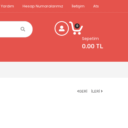
Yardım
Hesap Numaralarımız
İletişim
Ats
0
Sepetim
0.00 TL
GERİ
İLERİ