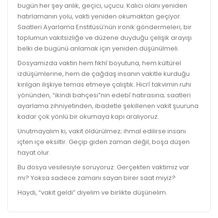
bugün her şey anlık, geçici, uçucu. Kalıcı olanı yeniden
hatırlamanın yolu, vakti yeniden okumaktan geçiyor.
Saatleri Ayarlama Enstitüsü’nün ironik göndermeleri, bir
toplumun vakitsizliğe ve düzene duyduğu çelişik arayışı
belki de bugünü anlamak için yeniden düşünülmeli.
Dosyamızda vaktin hem fıkhî boyutuna, hem kültürel
izdüşümlerine, hem de çağdaş insanın vakitle kurduğu
kırılgan ilişkiye temas etmeye çalıştık. Hicrî takvimin ruhi
yönünden, “ikindi bahçesi”nin edebî hatırasına; saatleri
ayarlama zihniyetinden, ibadetle şekillenen vakit şuuruna
kadar çok yönlü bir okumaya kapı aralıyoruz.
Unutmayalım ki, vakit öldürülmez; ihmal edilirse insanı
içten içe eksiltir. Geçip giden zaman değil, boşa düşen
hayat olur.
Bu dosya vesilesiyle soruyoruz: Gerçekten vaktimiz var
mı? Yoksa sadece zamanı sayan birer saat miyiz?
Haydi, “vakit geldi” diyelim ve birlikte düşünelim.