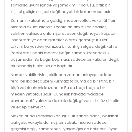
zamanla uyum içinde yaşamak mı?” sorusu, artık bir
kişisel gelişim klişesi değil, hayati bir karar meselesidir.
Zamanın kutsal hâle geldiği medeniyetler, vakti ilâhî bir
nizamla okumuşlardır. Ezanla anlam bulan saatler,
vakitleri yalnızca anları işaretleyen değil; hayatı kuşatan,
insanı terbiye eden işaretler olarak görmüştür. Hicrî
takvim bu yüzden yalnızca bir tarih çizelgesi değil, kul ile
Rabbi arasındaki manevi bağın zaman üzerindeki iz
düşümüdür. Bu bağın kopması, sadece bir kültürün değil;
bir hissediş biçiminin de kaybıdır.
Namaz vakitleriyle şekillenen zaman anlayışı, sadece
ferdi bir ibadet düzeni kurmaz; topluma da bir ritim, bir
ölçü ve bir ahenk kazandırır Bu da başlı başına bir
medeniyet ölçüsüdür. Gündelik hayatta “vakitlice
davranmak” yalnızca dakiklik değil; güvenilirlik, öz disiplin
ve edep demektir.
Mekânlar da zamanla konuşur. Bir sabah odası, bir ikindi
bahçesi, vaktiyle dolmuş bir sokak, insana sadece
geçmişi değil, zamanı nasıl yaşadığını da hatırlatır. Oysa