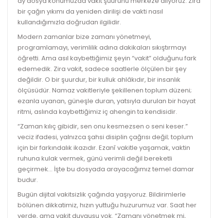
ay dosya konumuzda vakit şuurunu merkeze alıyoruz. Zira
bir çağın yıkımı da yeniden dirilişi de vakti nasıl
kullandığımızla doğrudan ilgilidir.
Modern zamanlar bize zamanı yönetmeyi,
programlamayı, verimlilik adına dakikaları sıkıştırmayı
öğretti. Ama asıl kaybettiğimiz şeyin “vakit” olduğunu fark
edemedik. Zira vakit, sadece saatlerle ölçülen bir şey
değildir. O bir şuurdur, bir kulluk ahlâkıdır, bir insanlık
ölçüsüdür. Namaz vakitleriyle şekillenen toplum düzeni;
ezanla uyanan, güneşle duran, yatsıyla durulan bir hayat
ritmi, aslında kaybettiğimiz iç ahengin ta kendisidir.
“Zaman kılıç gibidir, sen onu kesmezsen o seni keser.”
veciz ifadesi, yalnızca şahsi disiplin çağrısı değil; toplum
için bir farkındalık ikazıdır. Ezanî vakitle yaşamak, vaktin
ruhuna kulak vermek, günü verimli değil bereketli
geçirmek… İşte bu dosyada arayacağımız temel damar
budur.
Bugün dijital vakitsizlik çağında yaşıyoruz. Bildirimlerle
bölünen dikkatimiz, hızın yuttuğu huzurumuz var. Saat her
yerde, ama vakit duygusu yok. “Zamanı yönetmek mi,